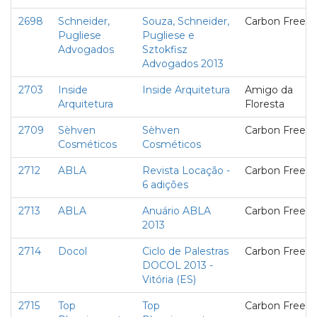
2698
Schneider,
Souza, Schneider,
Carbon Free
Pugliese
Pugliese e
Advogados
Sztokfisz
Advogados 2013
2703
Inside
Inside Arquitetura
Amigo da
Arquitetura
Floresta
2709
Sèhven
Sèhven
Carbon Free
Cosméticos
Cosméticos
2712
ABLA
Revista Locação -
Carbon Free
6 adições
2713
ABLA
Anuário ABLA
Carbon Free
2013
2714
Docol
Ciclo de Palestras
Carbon Free
DOCOL 2013 -
Vitória (ES)
2715
Top
Top
Carbon Free