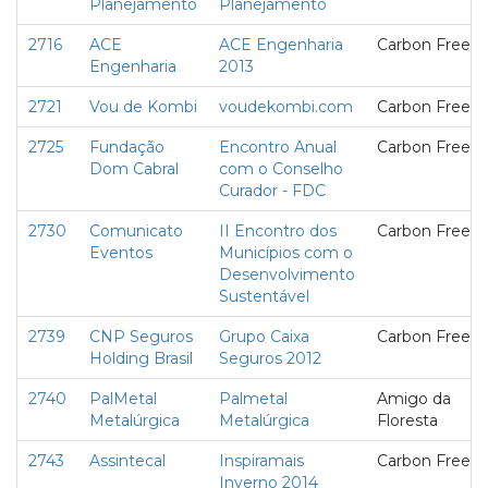
Planejamento
Planejamento
2716
ACE
ACE Engenharia
Carbon Free
Engenharia
2013
2721
Vou de Kombi
voudekombi.com
Carbon Free
2725
Fundação
Encontro Anual
Carbon Free
Dom Cabral
com o Conselho
Curador - FDC
2730
Comunicato
II Encontro dos
Carbon Free
Eventos
Municípios com o
Desenvolvimento
Sustentável
2739
CNP Seguros
Grupo Caixa
Carbon Free
Holding Brasil
Seguros 2012
2740
PalMetal
Palmetal
Amigo da
Metalúrgica
Metalúrgica
Floresta
2743
Assintecal
Inspiramais
Carbon Free
Inverno 2014