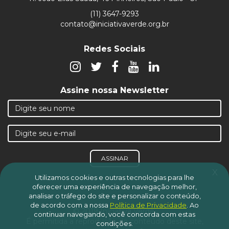
(11) 3647-9293
contato@iniciativaverde.org.br
Redes Sociais
Assine nossa Newsletter
ASSINAR
x
Utilizamos cookies e outras tecnologias para lhe
oferecer uma experiência de navegação melhor,
analisar o tráfego do site e personalizar o conteúdo,
de acordo com a nossa
Política de Privacidade
.
Ao
© 2019 Iniciativa Verde.
continuar navegando, você concorda com estas
É permitida a reprodução do conteúdo deste site,
condições.