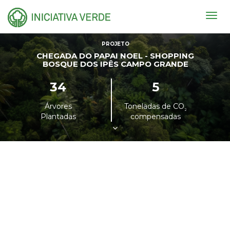
Togg
navig
PROJETO
CHEGADA DO PAPAI NOEL - SHOPPING
BOSQUE DOS IPÊS CAMPO GRANDE
34
5
Árvores
Toneladas de CO
²
Plantadas
compensadas