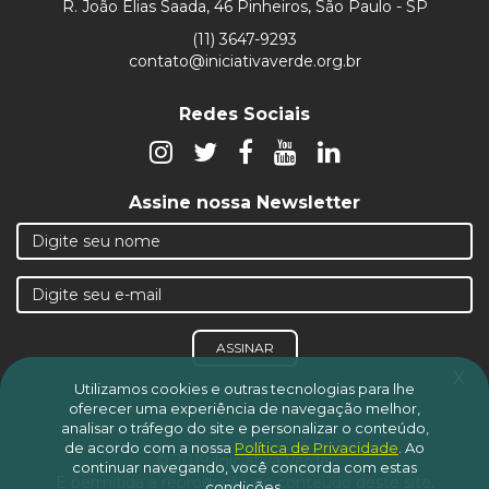
R. João Elias Saada, 46 Pinheiros, São Paulo - SP
(11) 3647-9293
contato@iniciativaverde.org.br
Redes Sociais
Assine nossa Newsletter
ASSINAR
x
Utilizamos cookies e outras tecnologias para lhe
oferecer uma experiência de navegação melhor,
analisar o tráfego do site e personalizar o conteúdo,
de acordo com a nossa
Política de Privacidade
.
Ao
© 2019 Iniciativa Verde.
continuar navegando, você concorda com estas
É permitida a reprodução do conteúdo deste site,
condições.