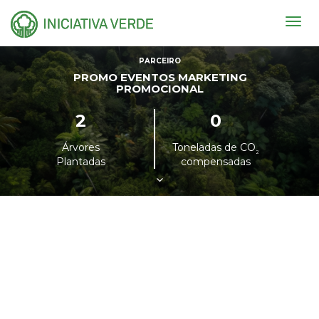
Togg
navig
PARCEIRO
PROMO EVENTOS MARKETING
PROMOCIONAL
2
0
Árvores
Toneladas de CO
²
Plantadas
compensadas