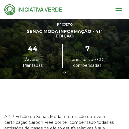
Togg
navig
PROJETO
SENAC MODA INFORMAÇÃO - 41ª
EDIÇÃO
44
7
Árvores
Toneladas de CO
²
Plantadas
compensadas
A 41ª Edição do Senac Moda Informação obteve a
certificação Carbon Free por ter compensado todas as
emissões de gases de efeito estufa relativas à sua