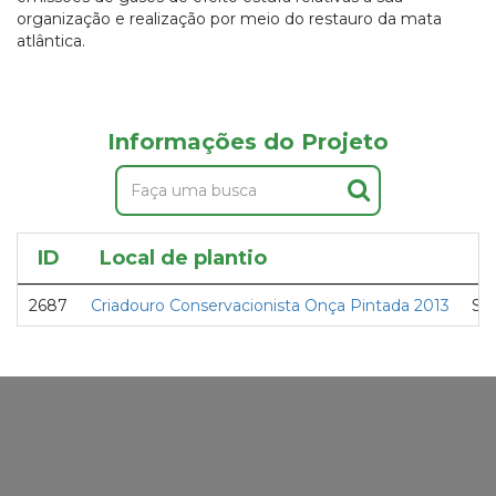
organização e realização por meio do restauro da mata
atlântica.
Informações do Projeto
ID
Local de plantio
P
2687
Criadouro Conservacionista Onça Pintada 2013
Se