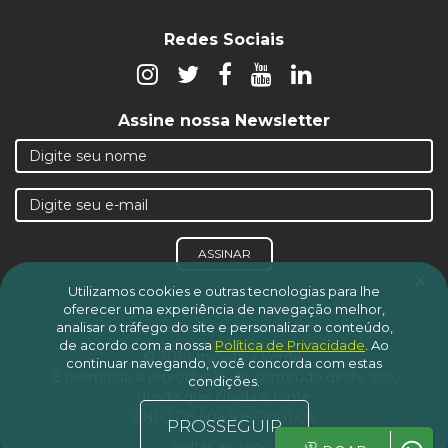
Redes Sociais
Assine nossa Newsletter
ASSINAR
x
Utilizamos cookies e outras tecnologias para lhe
oferecer uma experiência de navegação melhor,
analisar o tráfego do site e personalizar o conteúdo,
de acordo com a nossa
Política de Privacidade
.
Ao
© 2019 Iniciativa Verde.
continuar navegando, você concorda com estas
É permitida a reprodução do conteúdo deste site,
condições.
desde que citada a fonte
CNPJ 08.606.505/0001-06
PROSSEGUIR
Voltar ao topo