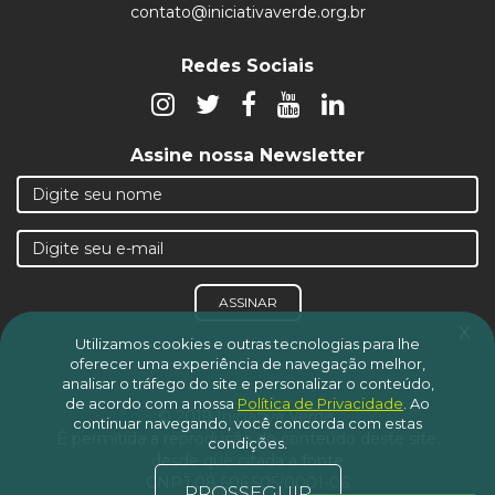
contato@iniciativaverde.org.br
Redes Sociais
Assine nossa Newsletter
ASSINAR
x
Utilizamos cookies e outras tecnologias para lhe
oferecer uma experiência de navegação melhor,
analisar o tráfego do site e personalizar o conteúdo,
de acordo com a nossa
Política de Privacidade
.
Ao
© 2019 Iniciativa Verde.
continuar navegando, você concorda com estas
É permitida a reprodução do conteúdo deste site,
condições.
desde que citada a fonte
CNPJ 08.606.505/0001-06
PROSSEGUIR