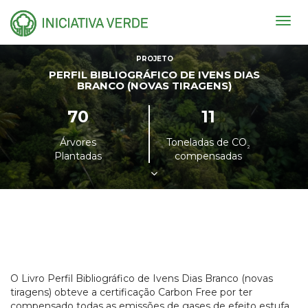
Togg
navig
PROJETO
PERFIL BIBLIOGRÁFICO DE IVENS DIAS
BRANCO (NOVAS TIRAGENS)
70
11
Árvores
Toneladas de CO
²
Plantadas
compensadas
O Livro Perfil Bibliográfico de Ivens Dias Branco (novas
tiragens) obteve a certificação Carbon Free por ter
compensado todas as emissões de gases de efeito estufa