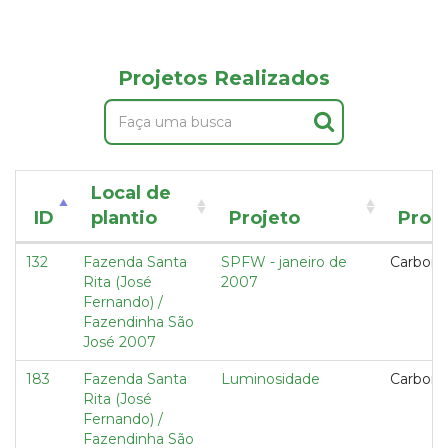
Projetos Realizados
Local de
ID
plantio
Projeto
Prog
132
Fazenda Santa
SPFW - janeiro de
Carbon 
Rita (José
2007
Fernando) /
Fazendinha São
José 2007
183
Fazenda Santa
Luminosidade
Carbon 
Rita (José
Fernando) /
Fazendinha São