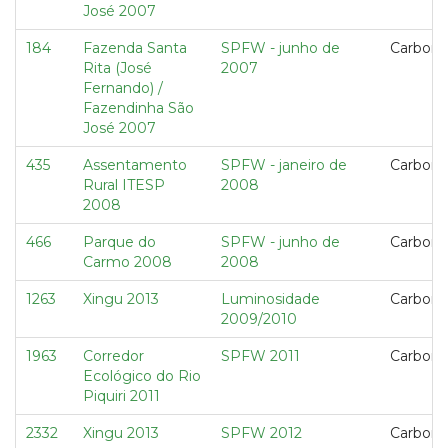
José 2007
184
Fazenda Santa
SPFW - junho de
Carbon 
Rita (José
2007
Fernando) /
Fazendinha São
José 2007
435
Assentamento
SPFW - janeiro de
Carbon 
Rural ITESP
2008
2008
466
Parque do
SPFW - junho de
Carbon 
Carmo 2008
2008
1263
Xingu 2013
Luminosidade
Carbon 
2009/2010
1963
Corredor
SPFW 2011
Carbon 
Ecológico do Rio
Piquiri 2011
2332
Xingu 2013
SPFW 2012
Carbon 