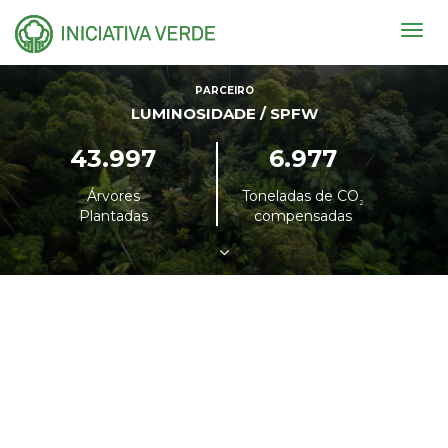
Togg
navig
PARCEIRO
LUMINOSIDADE / SPFW
43.997
6.977
Árvores
Toneladas de CO
²
Plantadas
compensadas