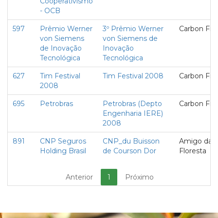
Cooperativismo
- OCB
597
Prêmio Werner
3º Prêmio Werner
Carbon Fre
von Siemens
von Siemens de
de Inovação
Inovação
Tecnológica
Tecnológica
627
Tim Festival
Tim Festival 2008
Carbon Fre
2008
695
Petrobras
Petrobras (Depto
Carbon Fre
Engenharia IERE)
2008
891
CNP Seguros
CNP_du Buisson
Amigo da
Holding Brasil
de Courson Dor
Floresta
Anterior
1
Próximo