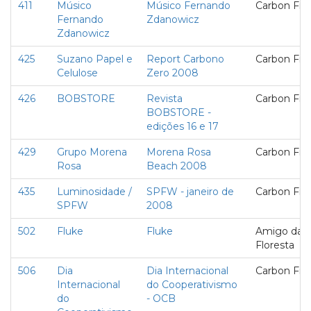
411
Músico
Músico Fernando
Carbon Fre
Fernando
Zdanowicz
Zdanowicz
425
Suzano Papel e
Report Carbono
Carbon Fre
Celulose
Zero 2008
426
BOBSTORE
Revista
Carbon Fre
BOBSTORE -
edições 16 e 17
429
Grupo Morena
Morena Rosa
Carbon Fre
Rosa
Beach 2008
435
Luminosidade /
SPFW - janeiro de
Carbon Fre
SPFW
2008
502
Fluke
Fluke
Amigo da
Floresta
506
Dia
Dia Internacional
Carbon Fre
Internacional
do Cooperativismo
do
- OCB