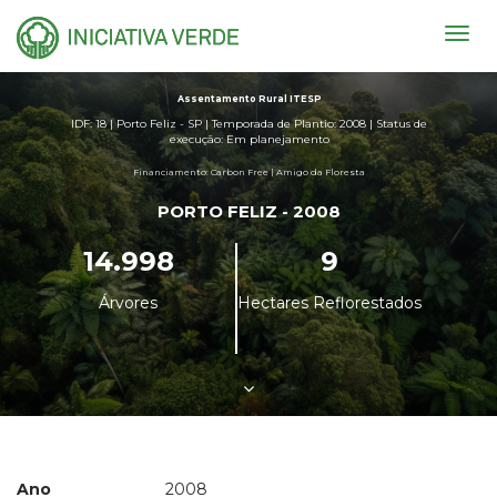
Togg
navig
Assentamento Rural ITESP
IDF: 18 | Porto Feliz - SP | Temporada de Plantio: 2008 | Status de
execução: Em planejamento
Financiamento: Carbon Free | Amigo da Floresta
PORTO FELIZ - 2008
14.998
9
Árvores
Hectares Reflorestados
Ano
2008