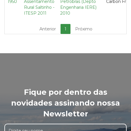
1950
Assentamento
Petrobras (Depto
Carbon Fre
Rural Saltinho -
Engenharia IERE)
ITESP 2011
2010
Anterior
1
Próximo
Fique por dentro das
novidades assinando nossa
Newsletter