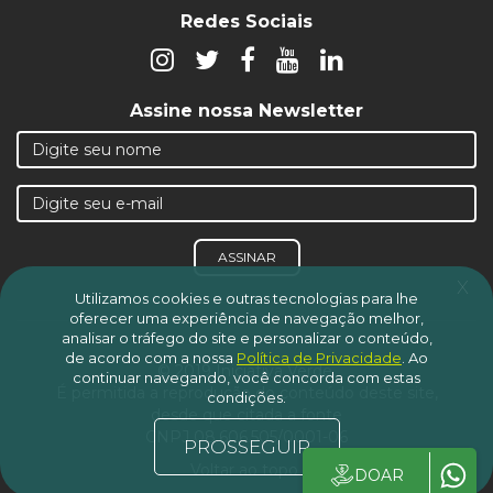
Redes Sociais
Assine nossa Newsletter
ASSINAR
x
Utilizamos cookies e outras tecnologias para lhe
oferecer uma experiência de navegação melhor,
analisar o tráfego do site e personalizar o conteúdo,
de acordo com a nossa
Política de Privacidade
.
Ao
© 2019 Iniciativa Verde.
continuar navegando, você concorda com estas
É permitida a reprodução do conteúdo deste site,
condições.
desde que citada a fonte
CNPJ 08.606.505/0001-06
PROSSEGUIR
Voltar ao topo
DOAR