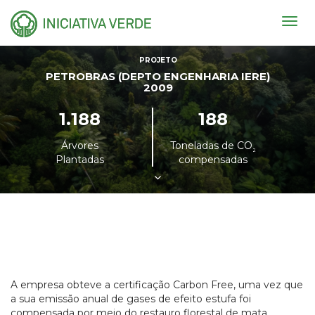
Togg
navig
PROJETO
PETROBRAS (DEPTO ENGENHARIA IERE)
2009
1.188
188
Árvores
Toneladas de CO
²
Plantadas
compensadas
A empresa obteve a certificação Carbon Free, uma vez que
a sua emissão anual de gases de efeito estufa foi
compensada por meio do restauro florestal de mata