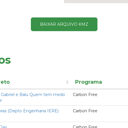
BAIXAR ARQUIVO KMZ
os
jeto
Programa
o Gabriel e Balu Quem tem medo
Carbon Free
r
bras (Depto Engenharia IERE)
Carbon Free
 Day
Carbon Free