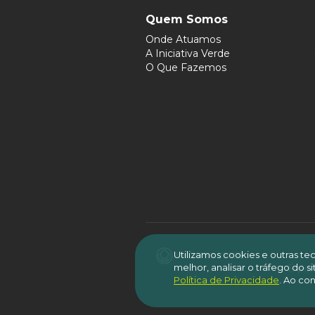
Quem Somos
Onde Atuamos
A Iniciativa Verde
O Que Fazemos
Utilizamos cookies e outras t
melhor, analisar o tráfego do 
É per
Política de Privacidade
.
Ao con