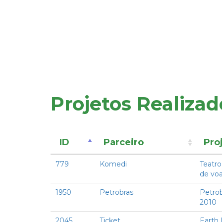
Projetos Realizad
ID
Parceiro
Pro
779
Komedi
Teatr
de voa
1950
Petrobras
Petro
2010
2045
Ticket
Earth