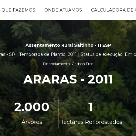
 QUE FAZEMOS
ONDE ATUAMOS
CALCULADORA DE 
NTANDO ÁGUAS
BON FREE
GO DA FLORESTA
Assentamento Rural Saltinho - ITESP
S
OGRAMA
aras - SP | Temporada de Plantio: 2011 | Status de execução: Em
CENTES
Financiamento: Carbon Free
TAURA RIBEIRA -
BIO
ARARAS - 2011
NTOS
2.000
1
Árvores
Hectares Reflorestados