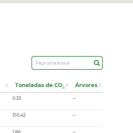
Toneladas de CO
Árvores
²
0.33
--
310.42
--
1.86
--