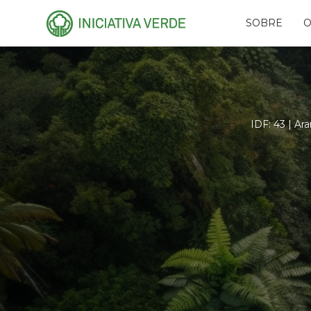
SOBRE
O
HISTÓRIA
PLA
EQUIPE
CAR
CONSELHOS
AMI
RECONHECIMENTO
PR
IDF: 43 | Ar
NAS
PARCEIROS
RES
REDES
FUN
EVE