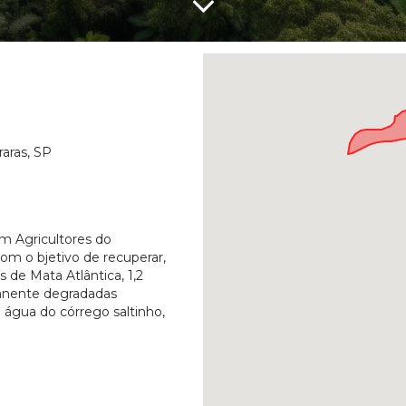
raras, SP
om Agricultores do
om o bjetivo de recuperar,
s de Mata Atlântica, 1,2
anente degradadas
 água do córrego saltinho,