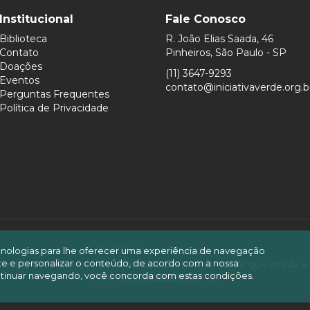
Institucional
Fale Conosco
Biblioteca
R. João Elias Saada, 46
Contato
Pinheiros, São Paulo - SP
Doações
(11) 3647-9293
Eventos
contato@iniciativaverde.org.b
Perguntas Frequentes
Política de Privacidade
© 2019 Iniciativa Verde.
ecnologias para lhe oferecer uma experiência de navegação
site e personalizar o conteúdo, de acordo com a nossa
mitida a reprodução do conteúdo deste site, desde que citada a
tinuar navegando, você concorda com estas condições.
CNPJ 08.606.505/0001-06