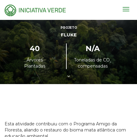
Togg
navig
PROJETO
FLUKE
40
N/A
Árvores
Toneladas de CO
²
Plantadas
compensadas
Esta atividade contribuiu com o Programa Amigo da
Floresta, aliando o restauro do bioma mata atlântica com
educação ambiental.