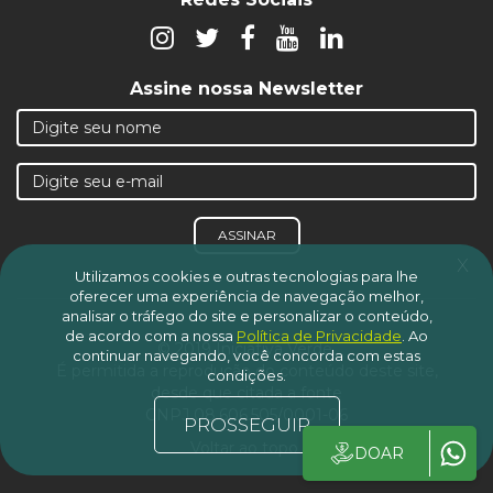
Assine nossa Newsletter
ASSINAR
x
Utilizamos cookies e outras tecnologias para lhe
oferecer uma experiência de navegação melhor,
analisar o tráfego do site e personalizar o conteúdo,
de acordo com a nossa
Política de Privacidade
.
Ao
© 2019 Iniciativa Verde.
continuar navegando, você concorda com estas
É permitida a reprodução do conteúdo deste site,
condições.
desde que citada a fonte
CNPJ 08.606.505/0001-06
PROSSEGUIR
Voltar ao topo
DOAR