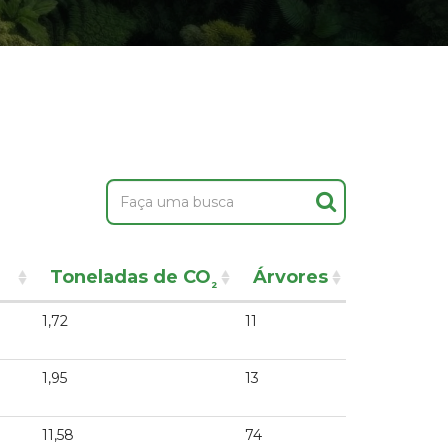
Toneladas de CO
Árvores
²
1,72
11
1,95
13
11,58
74