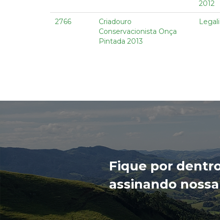
2012
2766
Criadouro
Legal
Conservacionista Onça
Pintada 2013
Fique por dentr
assinando nossa