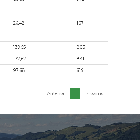
26,42
167
139,55
885
132,67
841
97,68
619
Anterior
1
Próximo