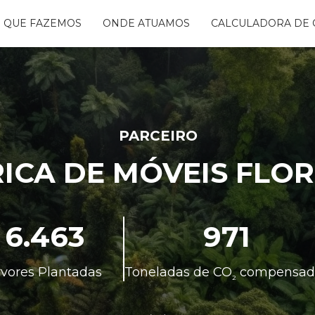
 QUE FAZEMOS
ONDE ATUAMOS
CALCULADORA DE 
NTANDO ÁGUAS
BON FREE
GO DA FLORESTA
S
OGRAMA
CENTES
PARCEIRO
TAURA RIBEIRA -
ICA DE MÓVEIS FLO
BIO
NTOS
6.463
971
rvores Plantadas
Toneladas de CO
compensad
²