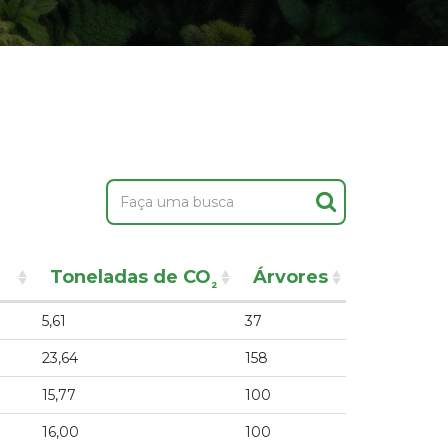
Toneladas de CO
Árvores
²
5,61
37
23,64
158
15,77
100
16,00
100