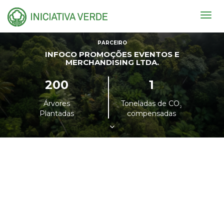
Togg
navig
PARCEIRO
INFOCO PROMOÇÕES EVENTOS E
MERCHANDISING LTDA.
200
1
Árvores
Toneladas de CO
²
Plantadas
compensadas