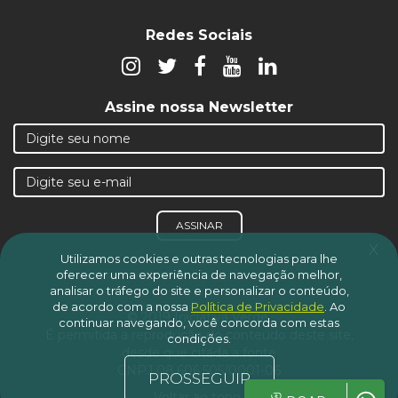
Redes Sociais
Assine nossa Newsletter
ASSINAR
x
Utilizamos cookies e outras tecnologias para lhe
oferecer uma experiência de navegação melhor,
analisar o tráfego do site e personalizar o conteúdo,
de acordo com a nossa
Política de Privacidade
.
Ao
© 2019 Iniciativa Verde.
continuar navegando, você concorda com estas
É permitida a reprodução do conteúdo deste site,
condições.
desde que citada a fonte
CNPJ 08.606.505/0001-06
PROSSEGUIR
Voltar ao topo