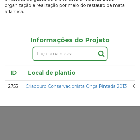
organização e realização por meio do restauro da mata
atlântica.
Informações do Projeto
ID
Local de plantio
P
2755
Criadouro Conservacionista Onça Pintada 2013
Cic