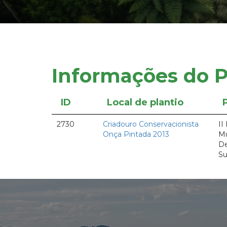
Informações do P
ID
Local de plantio
2730
Criadouro Conservacionista
II
Onça Pintada 2013
Mu
De
Su