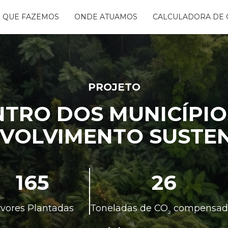
 QUE FAZEMOS
ONDE ATUAMOS
CALCULADORA DE 
NTANDO ÁGUAS
BON FREE
GO DA FLORESTA
PROJETO
S
OGRAMA
CENTES
NTRO DOS MUNICÍPI
TAURA RIBEIRA -
BIO
VOLVIMENTO SUSTE
NTOS
165
26
rvores Plantadas
Toneladas de CO
compensad
²