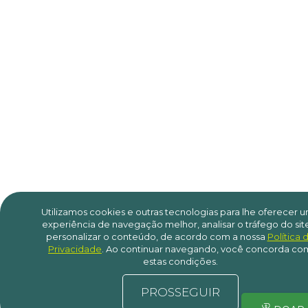
Utilizamos cookies e outras tecnologias para lhe oferecer 
experiência de navegação melhor, analisar o tráfego do sit
personalizar o conteúdo, de acordo com a nossa
Política 
Privacidade
.
Ao continuar navegando, você concorda co
estas condições.
PROSSEGUIR