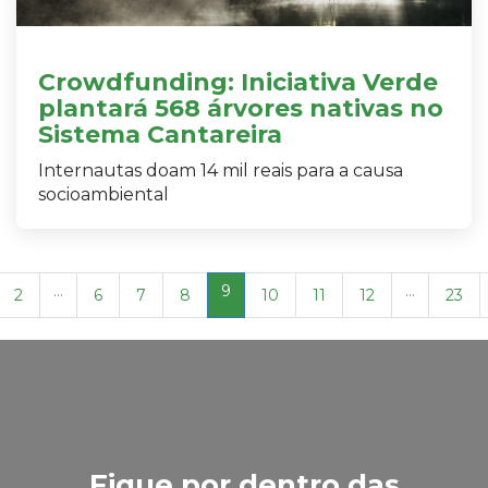
Crowdfunding: Iniciativa Verde
plantará 568 árvores nativas no
Sistema Cantareira
Internautas doam 14 mil reais para a causa
socioambiental
...
9
...
2
6
7
8
10
11
12
23
Fique por dentro das