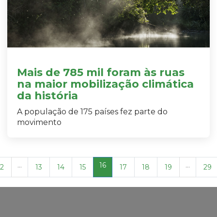
Mais de 785 mil foram às ruas
na maior mobilização climática
da história
A população de 175 países fez parte do
movimento
...
16
...
2
13
14
15
17
18
19
29