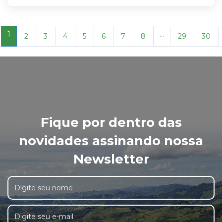
1
...
2
3
4
5
6
7
8
29
30
Fique por dentro das
novidades assinando nossa
Newsletter