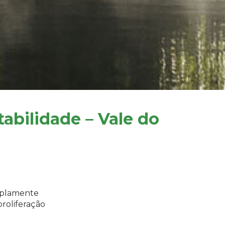
tabilidade – Vale do
mplamente
proliferação