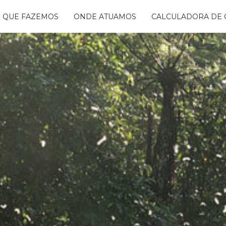
 QUE FAZEMOS
ONDE ATUAMOS
CALCULADORA DE 
NTANDO ÁGUAS
BON FREE
GO DA FLORESTA
S
OGRAMA
CENTES
TAURA RIBEIRA -
BIO
NTOS