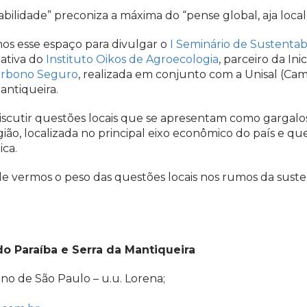
ilidade” preconiza a máxima do “pense global, aja local”
mos esse espaço para divulgar o
I Seminário de Sustentabi
iativa do
Instituto Oikos de Agroecologia
, parceiro da Ini
rbono Seguro
, realizada em conjunto com a Unisal (Ca
antiqueira.
iscutir questões locais que se apresentam como gargalo
ão, localizada no principal eixo econômico do país e qu
ca.
 vermos o peso das questões locais nos rumos da suste
do Paraíba e Serra da Mantiqueira
ano de São Paulo – u.u. Lorena;