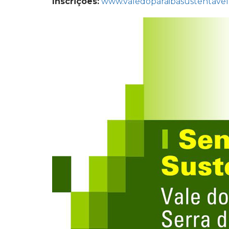
Inscrições:
www.valedoparaibasustentavel