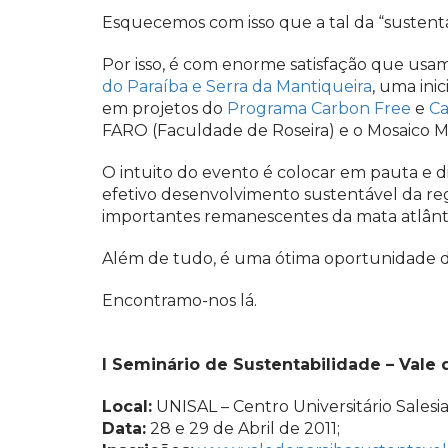
Esquecemos com isso que a tal da “sustentab
Por isso, é com enorme satisfação que usa
do Paraíba e Serra da Mantiqueira
, uma inic
em projetos do
Programa Carbon Free
e
Ca
FARO (Faculdade de Roseira) e o Mosaico M
O intuito do evento é colocar em pauta e d
efetivo desenvolvimento sustentável da regi
importantes remanescentes da mata atlânti
Além de tudo, é uma ótima oportunidade de
Encontramo-nos lá.
I Seminário de Sustentabilidade – Vale 
Local:
UNISAL – Centro Universitário Salesi
Data:
28 e 29 de Abril de 2011;