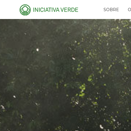
SOBRE
O
HISTÓRIA
PLA
EQUIPE
CAR
CONSELHOS
AMI
RECONHECIMENTO
PR
NAS
PARCEIROS
RES
REDES
FUN
EVE