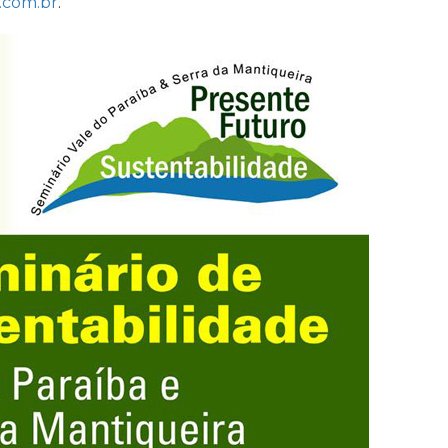
.com.br
.