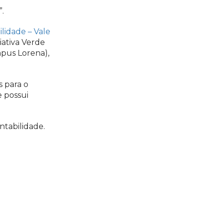
.
lidade – Vale
ciativa Verde
mpus Lorena),
s para o
e possui
ntabilidade.