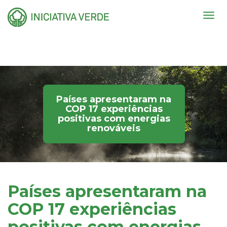
Togg
navig
Países apresentaram na
COP 17 experiências
positivas com energias
renováveis
Países apresentaram na
COP 17 experiências
positivas com energias