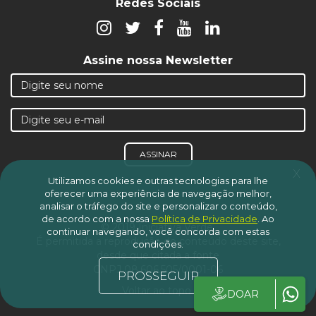
Redes Sociais
Assine nossa Newsletter
ASSINAR
x
Utilizamos cookies e outras tecnologias para lhe
oferecer uma experiência de navegação melhor,
analisar o tráfego do site e personalizar o conteúdo,
de acordo com a nossa
Política de Privacidade
.
Ao
© 2019 Iniciativa Verde.
continuar navegando, você concorda com estas
É permitida a reprodução do conteúdo deste site,
condições.
desde que citada a fonte
CNPJ 08.606.505/0001-06
PROSSEGUIR
Voltar ao topo
DOAR