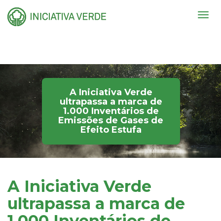
Togg
navig
A Iniciativa Verde
ultrapassa a marca de
1.000 Inventários de
Emissões de Gases de
Efeito Estufa
A Iniciativa Verde
ultrapassa a marca de
1.000 Inventários de