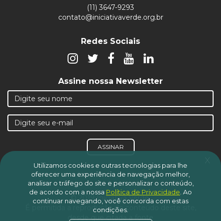
(11) 3647-9293
contato@iniciativaverde.org.br
Redes Sociais
Assine nossa Newsletter
ASSINAR
x
Utilizamos cookies e outras tecnologias para lhe
oferecer uma experiência de navegação melhor,
analisar o tráfego do site e personalizar o conteúdo,
de acordo com a nossa
Política de Privacidade
.
Ao
© 2019 Iniciativa Verde.
continuar navegando, você concorda com estas
É permitida a reprodução do conteúdo deste site,
condições.
desde que citada a fonte