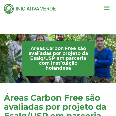
Togg
navig
Áreas Carbon Free são
avaliadas por projeto da
Esalq/USP em parceria
com instituição
holandesa
Áreas Carbon Free são
avaliadas por projeto da
Esalq/USP em parceria