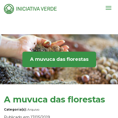
Togg
navig
A muvuca das florestas
A muvuca das florestas
Categoria(s):
Arquivo
Publicado em 17/05/2019