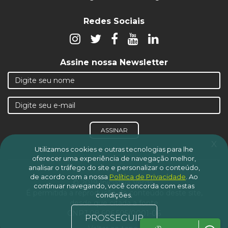
Redes Sociais
Assine nossa Newsletter
ASSINAR
x
Utilizamos cookies e outras tecnologias para lhe
oferecer uma experiência de navegação melhor,
analisar o tráfego do site e personalizar o conteúdo,
de acordo com a nossa
Política de Privacidade
.
Ao
© 2019 Iniciativa Verde.
continuar navegando, você concorda com estas
É permitida a reprodução do conteúdo deste site,
condições.
desde que citada a fonte
CNPJ 08.606.505/0001-06
PROSSEGUIR