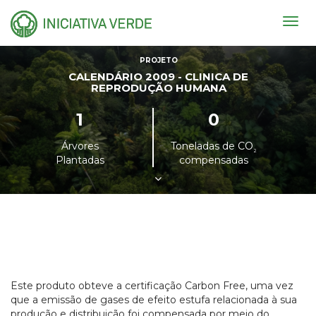
Togg
navig
PROJETO
CALENDÁRIO 2009 - CLINICA DE
REPRODUÇÃO HUMANA
1
0
Árvores
Toneladas de CO
²
Plantadas
compensadas
Este produto obteve a certificação Carbon Free, uma vez
que a emissão de gases de efeito estufa relacionada à sua
produção e distribuição foi compensada por meio do