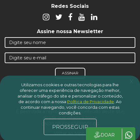
Redes Sociais
Assine nossa Newsletter
ASSINAR
x
Utilizamos cookies e outras tecnologias para lhe
oferecer uma experiência de navegação melhor,
analisar o tráfego do site e personalizar o conteúdo,
de acordo com a nossa
Política de Privacidade
.
Ao
© 2019 Iniciativa Verde.
continuar navegando, você concorda com estas
É permitida a reprodução do conteúdo deste site,
condições.
desde que citada a fonte
CNPJ 08.606.505/0001-06
PROSSEGUIR
Voltar ao topo
DOAR