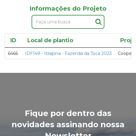
Informações do Projeto
ID
Local de plantio
Proje
6466
IDF149 - Itirapina - Fazenda da Toca 2023
Cooperat
Fique por dentro das
novidades assinando nossa
Newsletter