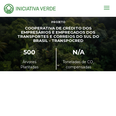
Togg
navig
PROJETO
COOPERATIVA DE CRÉDITO DOS
EMPRESÁRIOS E EMPREGADOS DOS
TRANSPORTES E CORREIOS DO SUL DO
BRASIL - TRANSPOCRED
500
N/A
Árvores
Toneladas de CO
²
Plantadas
compensadas