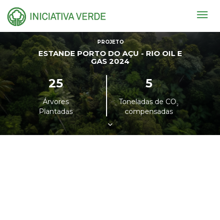
Togg
navig
PROJETO
ESTANDE PORTO DO AÇU - RIO OIL E
GAS 2024
25
5
Árvores
Toneladas de CO
²
Plantadas
compensadas