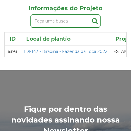
Informações do Projeto
ID
Local de plantio
Proje
6393
IDF147 - Itirapina - Fazenda da Toca 2022
ESTANDE
Fique por dentro das
novidades assinando nossa
Newsletter