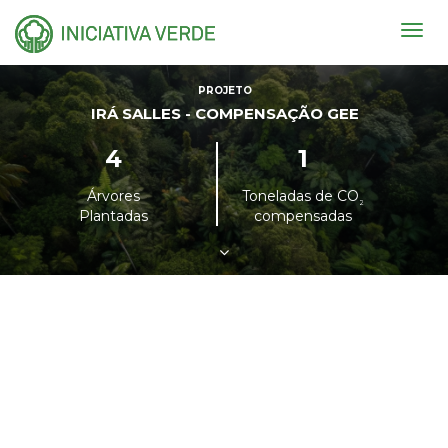
Togg
navig
PROJETO
IRÁ SALLES - COMPENSAÇÃO GEE
4
1
Árvores
Toneladas de CO
²
Plantadas
compensadas