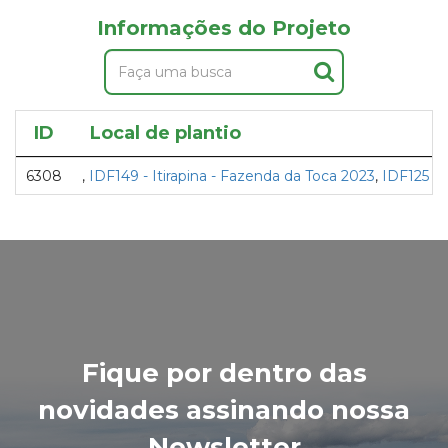
Informações do Projeto
ID
Local de plantio
6308
,
IDF149 - Itirapina - Fazenda da Toca 2023
,
IDF125 -
Fique por dentro das
novidades assinando nossa
Newsletter