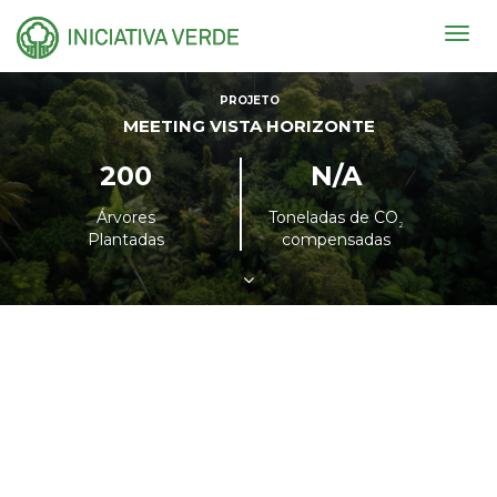
Togg
navig
PROJETO
MEETING VISTA HORIZONTE
200
N/A
Árvores
Toneladas de CO
²
Plantadas
compensadas