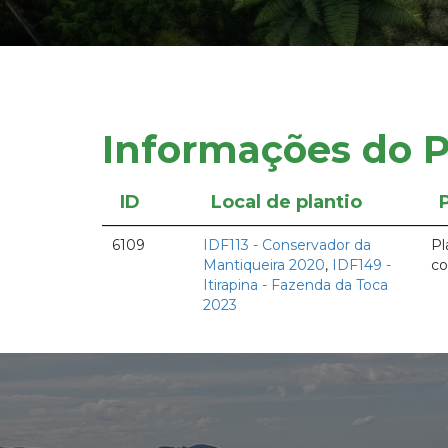
Informações do P
ID
Local de plantio
6109
IDF113 - Conservador da
Pl
Mantiqueira 2020
,
IDF149 -
co
Itirapina - Fazenda da Toca
2023