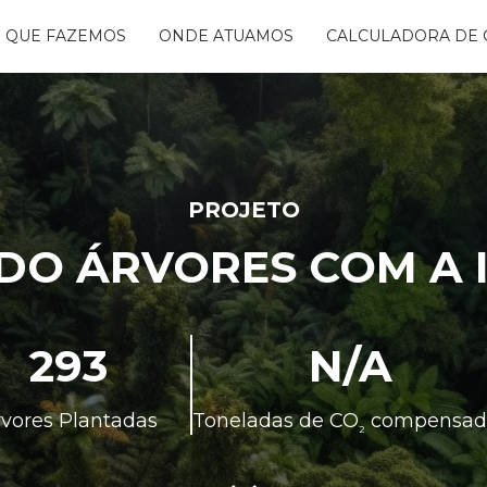
 QUE FAZEMOS
ONDE ATUAMOS
CALCULADORA DE 
NTANDO ÁGUAS
BON FREE
GO DA FLORESTA
S
OGRAMA
CENTES
PROJETO
TAURA RIBEIRA -
DO ÁRVORES COM A 
BIO
NTOS
293
N/A
rvores Plantadas
Toneladas de CO
compensad
²