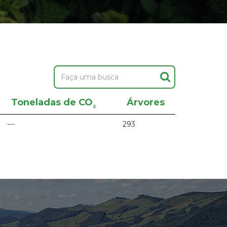
Toneladas de CO
Árvores
²
---
293