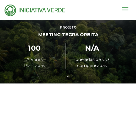
Togg
navig
PROJETO
MEETING TEGRA ÓRBITA
100
N/A
Árvores
Toneladas de CO
²
Plantadas
compensadas