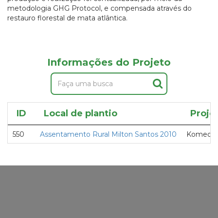
metodologia GHG Protocol, e compensada através do
restauro florestal de mata atlântica.
Informações do Projeto
ID
Local de plantio
Proje
550
Assentamento Rural Milton Santos 2010
Komedi -