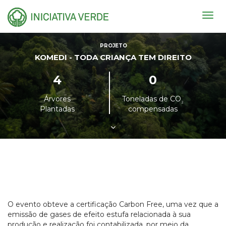
Togg
navig
PROJETO
KOMEDI - TODA CRIANÇA TEM DIREITO
4
0
Árvores
Toneladas de CO
²
Plantadas
compensadas
O evento obteve a certificação Carbon Free, uma vez que a
emissão de gases de efeito estufa relacionada à sua
produção e realização foi contabilizada, por meio da