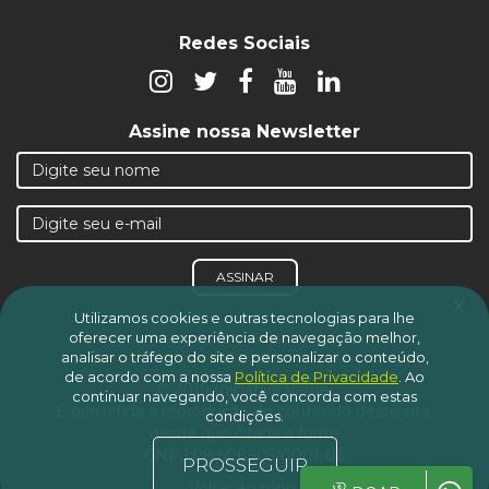
Redes Sociais
Assine nossa Newsletter
ASSINAR
x
Utilizamos cookies e outras tecnologias para lhe
oferecer uma experiência de navegação melhor,
analisar o tráfego do site e personalizar o conteúdo,
de acordo com a nossa
Política de Privacidade
.
Ao
© 2019 Iniciativa Verde.
continuar navegando, você concorda com estas
É permitida a reprodução do conteúdo deste site,
condições.
desde que citada a fonte
CNPJ 08.606.505/0001-06
PROSSEGUIR
Voltar ao topo