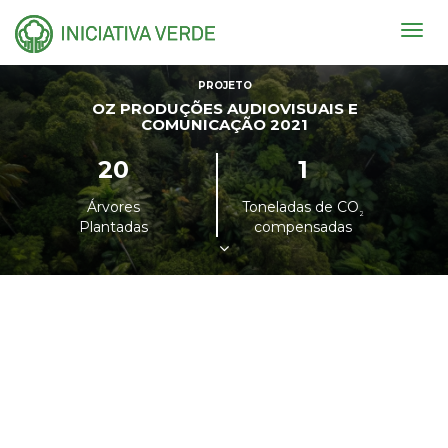
Togg
navig
PROJETO
OZ PRODUÇÕES AUDIOVISUAIS E
COMUNICAÇÃO 2021
20
1
Árvores
Toneladas de CO
²
Plantadas
compensadas