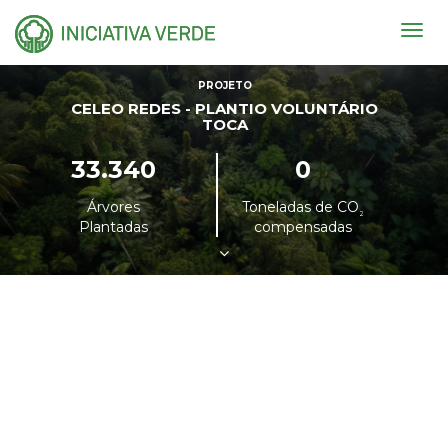
Togg
navig
PROJETO
CELEO REDES - PLANTIO VOLUNTÁRIO
TOCA
33.340
0
Árvores
Toneladas de CO
²
Plantadas
compensadas