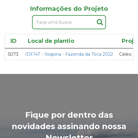
Informações do Projeto
ID
Local de plantio
Proje
5073
IDF147 - Itirapina - Fazenda da Toca 2022
Celeo Re
Fique por dentro das
novidades assinando nossa
Newsletter