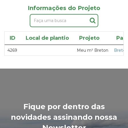
Informações do Projeto
ID
Local de plantio
Projeto
Parc
4269
Meu m² Breton
Breton
Fique por dentro das
novidades assinando nossa
Newsletter