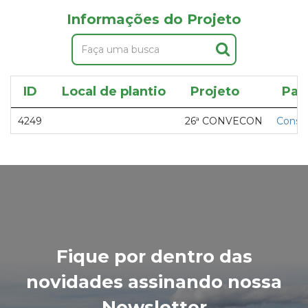
Informações do Projeto
ID
Local de plantio
Projeto
Par
4249
26ª CONVECON
Consel
Fique por dentro das
novidades assinando nossa
Newsletter