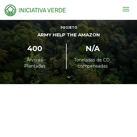
Togg
navig
PROJETO
ARMY HELP THE AMAZON
400
N/A
Árvores
Toneladas de CO
²
Plantadas
compensadas