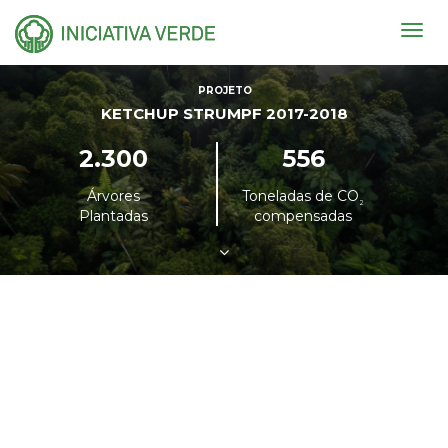
Togg
navig
PROJETO
KETCHUP STRUMPF 2017-2018
2.300
556
Árvores
Toneladas de CO
²
Plantadas
compensadas