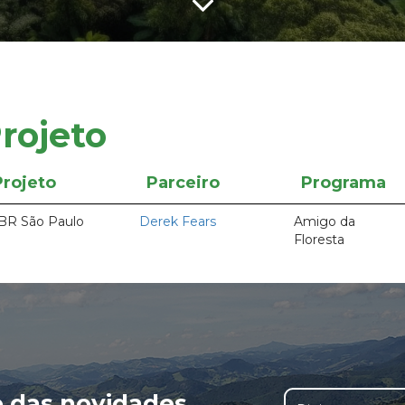
rojeto
Projeto
Parceiro
Programa
R São Paulo
Derek Fears
Amigo da
Floresta
o das novidades