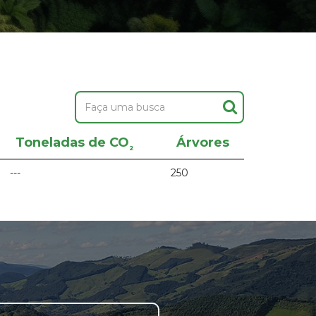
Toneladas de CO
Árvores
²
---
250