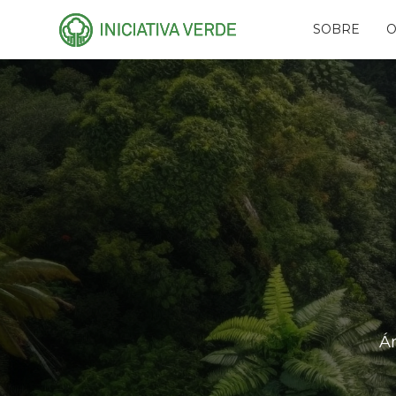
SOBRE
O
HISTÓRIA
PLA
EQUIPE
CAR
CONSELHOS
AMI
RECONHECIMENTO
PR
NAS
PARCEIROS
RES
REDES
FUN
EVE
Á