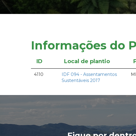
Informações do P
ID
Local de plantio
4110
IDF 094 - Assentamentos
MB
Sustentáveis 2017
Fique por dentr