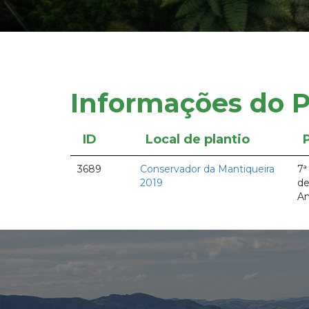
Informações do P
ID
Local de plantio
3689
Conservador da Mantiqueira
7ª
2019
de
Am