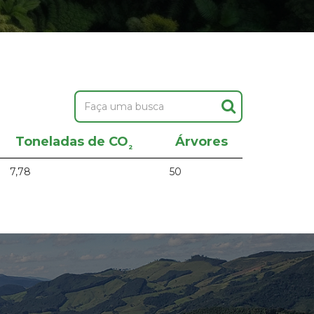
Toneladas de CO
Árvores
²
7,78
50