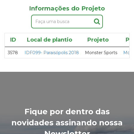
Informações do Projeto
ID
Local de plantio
Projeto
Pa
3578
IDF099- Paraisópolis 2018
Monster Sports
Mons
Fique por dentro das
novidades assinando nossa
Newsletter