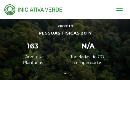
Togg
navig
PROJETO
PESSOAS FÍSICAS 2017
163
N/A
Árvores
Toneladas de CO
²
Plantadas
compensadas