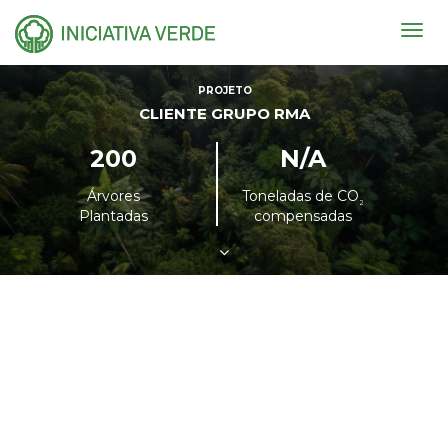
Togg
navig
PROJETO
CLIENTE GRUPO RMA
200
N/A
Árvores
Toneladas de CO
²
Plantadas
compensadas