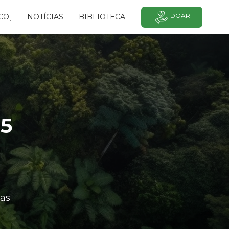
DOAR
CO
NOTÍCIAS
BIBLIOTECA
²
15
as