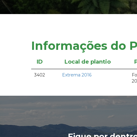
Informações do P
ID
Local de plantio
3402
Extrema 2016
Fo
20
Fique por dentr