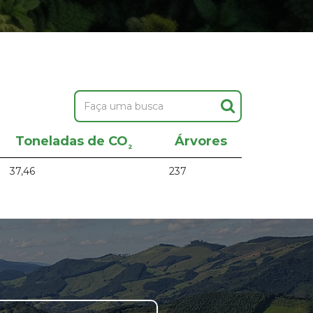
Toneladas de CO
Árvores
²
37,46
237