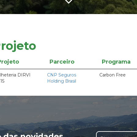
rojeto
Projeto
Parceiro
Programa
lheteria DIRVI
CNP Seguros
Carbon Free
15
Holding Brasil
o das novidades