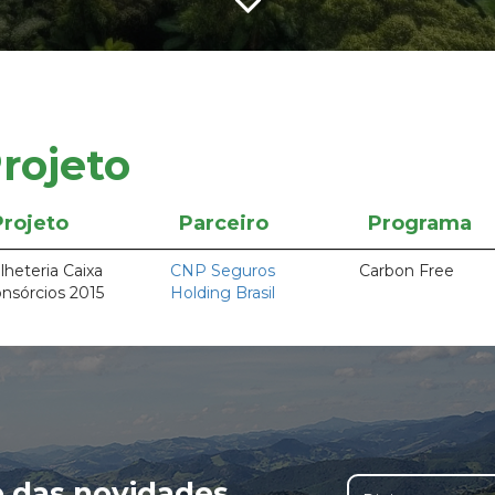
rojeto
Projeto
Parceiro
Programa
lheteria Caixa
CNP Seguros
Carbon Free
nsórcios 2015
Holding Brasil
o das novidades