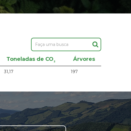
Toneladas de CO
Árvores
²
31,17
197