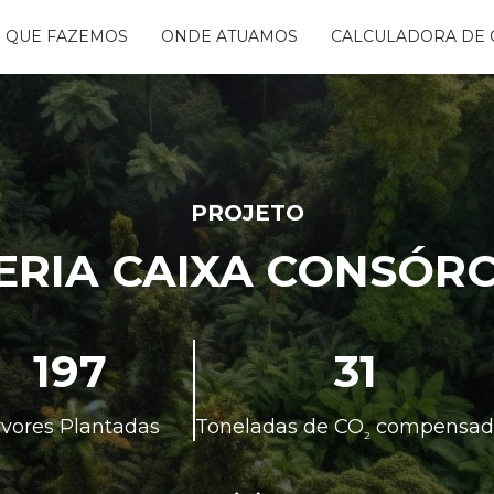
 QUE FAZEMOS
ONDE ATUAMOS
CALCULADORA DE 
NTANDO ÁGUAS
BON FREE
GO DA FLORESTA
S
OGRAMA
CENTES
PROJETO
TAURA RIBEIRA -
RIA CAIXA CONSÓRC
BIO
NTOS
197
31
rvores Plantadas
Toneladas de CO
compensad
²