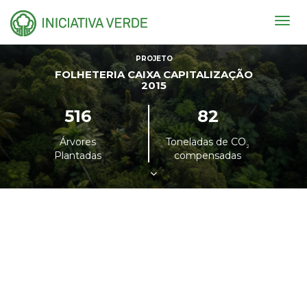
Togg
navig
PROJETO
FOLHETERIA CAIXA CAPITALIZAÇÃO
2015
516
82
Árvores
Toneladas de CO
²
Plantadas
compensadas