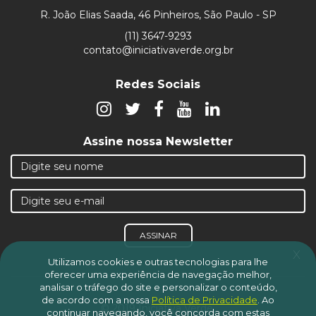
R. João Elias Saada, 46 Pinheiros, São Paulo - SP
(11) 3647-9293
contato@iniciativaverde.org.br
Redes Sociais
Assine nossa Newsletter
ASSINAR
x
Utilizamos cookies e outras tecnologias para lhe
oferecer uma experiência de navegação melhor,
analisar o tráfego do site e personalizar o conteúdo,
de acordo com a nossa
Política de Privacidade
.
Ao
© 2019 Iniciativa Verde.
continuar navegando, você concorda com estas