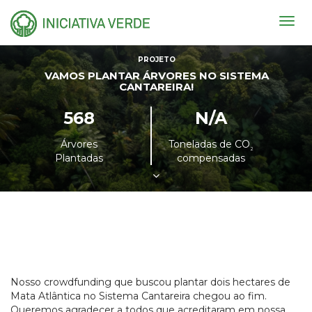
Togg
navig
PROJETO
VAMOS PLANTAR ÁRVORES NO SISTEMA
CANTAREIRA!
568
N/A
Árvores
Toneladas de CO
²
Plantadas
compensadas
Nosso crowdfunding que buscou plantar dois hectares de
Mata Atlântica no Sistema Cantareira chegou ao fim.
Queremos agradecer a todos que acreditaram em nossa