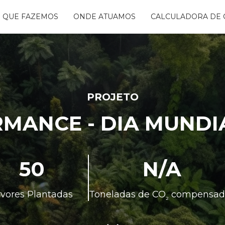
 QUE FAZEMOS
ONDE ATUAMOS
CALCULADORA DE 
NTANDO ÁGUAS
BON FREE
GO DA FLORESTA
S
OGRAMA
CENTES
PROJETO
TAURA RIBEIRA -
MANCE - DIA MUNDI
BIO
NTOS
50
N/A
rvores Plantadas
Toneladas de CO
compensad
²