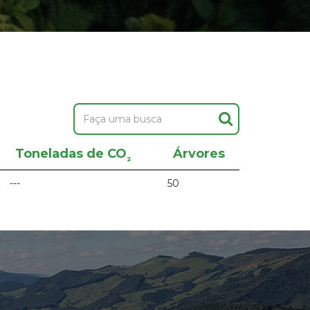
Toneladas de CO
Árvores
²
---
50